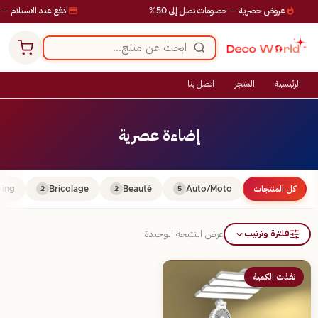
عروض حصرية — خصومات تصل إلى 50%
ادفع عند الاستلام — 
الرئيسية
المتجر
اتصل بنا
إضاءة عصرية
كل المنتجات
Auto/Moto
Beauté
Bricolage
ing
2
2
5
فلترة وترتيب
عرض النتيجة الوحيدة
نفذت الكمية