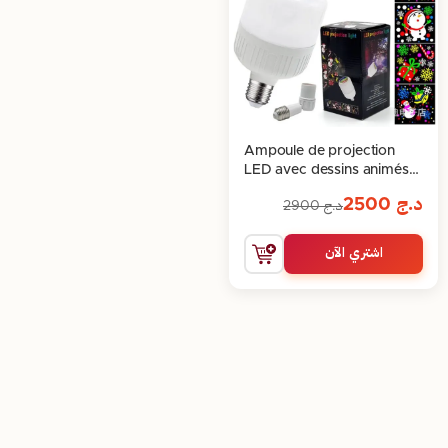
Ampoule de projection
LED avec dessins animés
pour chambre d’enfants
د.ج
2500
د.ج
2900
اشتري الآن