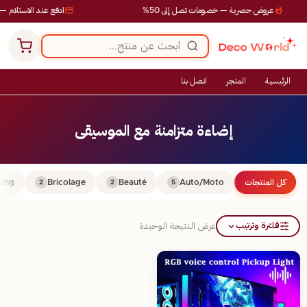
عروض حصرية — خصومات تصل إلى 50%
ادفع عند الاستلام — 
الرئيسية
المتجر
اتصل بنا
إضاءة متزامنة مع الموسيقى
كل المنتجات
Auto/Moto
Beauté
Bricolage
ing
2
2
5
فلترة وترتيب
عرض النتيجة الوحيدة