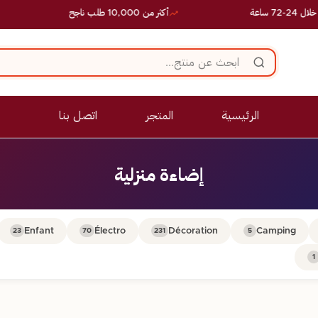
ساعة
أكثر من 10,000 طلب ناجح
الرئيسية
المتجر
اتصل بنا
إضاءة منزلية
Enfant
Électro
Décoration
Camping
23
70
231
5
1