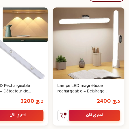
D Rechargeable
Lampe LED magnétique
– Détecteur de
rechargeable – Éclairage
t & 3 Modes 40CM
intelligent et élégant
د.ج
2400
د.ج
3200
اشتري الآن
اشتري الآن