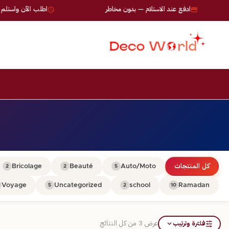
ادفع عند الاستلام — بدون مخاطر
اطلب الآن واستلم خلال 24-72 
كل المنتجات
Auto/Moto
Beauté
Bricolage
2
2
5
Voyage
Uncategorized
school
Ramadan
5
2
10
فلترة وترتيب
عرض ⁦3⁩ من كل النتائج