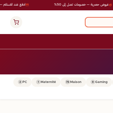
عروض حصرية — خصومات تصل إلى 50%
ادفع عند الاستلام — ب
PC
Maternité
Maison
Gaming
2
1
76
8