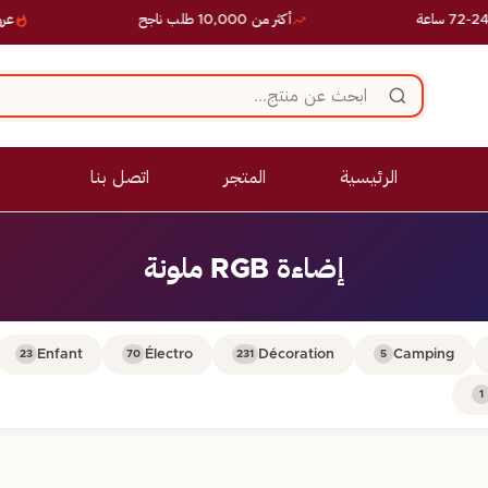
أكثر من 10,000 طلب ناجح
عروض
الرئيسية
المتجر
اتصل بنا
إضاءة RGB ملونة
Enfant
Électro
Décoration
Camping
23
70
231
5
1