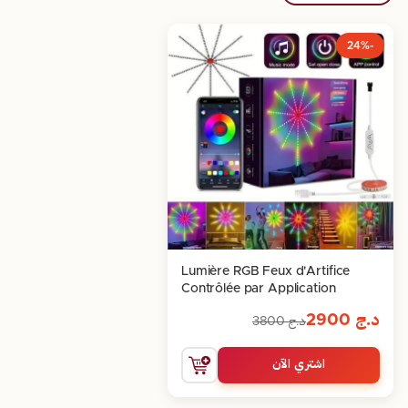
-24%
Lumière RGB Feux d'Artifice
Contrôlée par Application
د.ج
2900
د.ج
3800
اشتري الآن