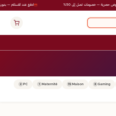
 حصرية — خصومات تصل إلى 50%
ادفع عند الاستلام — بدون م
PC
Maternité
Maison
Gaming
2
1
76
8