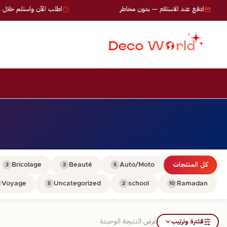
ادفع عند الاستلام — بدون مخاطر
اطلب الآن واستلم خلال 24-72 ساعة
كل المنتجات
Auto/Moto
Beauté
Bricolage
2
2
5
Voyage
Uncategorized
school
Ramadan
5
2
10
فلترة وترتيب
عرض النتيجة الوحيدة