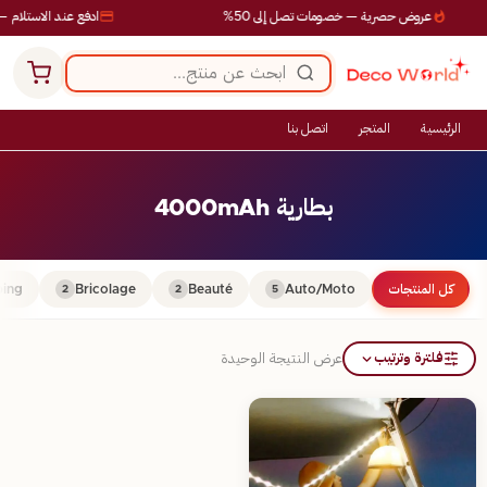
عروض حصرية — خصومات تصل إلى 50%
ادفع عند الاستلام — 
الرئيسية
المتجر
اتصل بنا
بطارية 4000mAh
كل المنتجات
Auto/Moto
Beauté
Bricolage
ing
2
2
5
فلترة وترتيب
عرض النتيجة الوحيدة