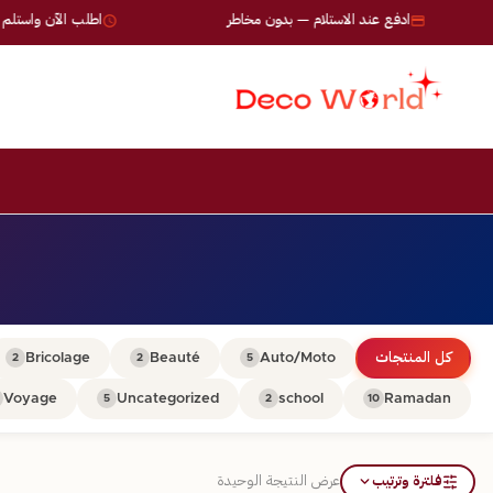
ادفع عند الاستلام — بدون مخاطر
اطلب الآن واستلم خلال 24-72 
كل المنتجات
Auto/Moto
Beauté
Bricolage
2
2
5
Voyage
Uncategorized
school
Ramadan
5
2
10
فلترة وترتيب
عرض النتيجة الوحيدة