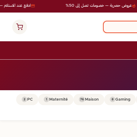
عروض حصرية — خصومات تصل إلى 50%
ادفع عند الاستلام — ب
PC
Maternité
Maison
Gaming
2
1
76
8