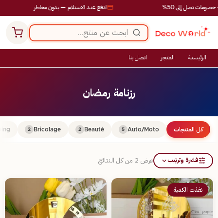
مات تصل إلى 50%
ادفع عند الاستلام — بدون مخاطر
الرئيسية
المتجر
اتصل بنا
رزنامة رمضان
كل المنتجات
Auto/Moto
Beauté
Bricolage
ing
2
2
5
فلترة وترتيب
عرض ⁦2⁩ من كل النتائج
نفذت الكمية