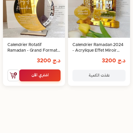
Calendrier Rotatif
Calendrier Ramadan 2024
Ramadan - Grand Format,
- Acrylique Effet Miroir
Effet Miroir
avec Base et Chiffres
د.ج
3200
د.ج
3200
اشتري الآن
نفذت الكمية