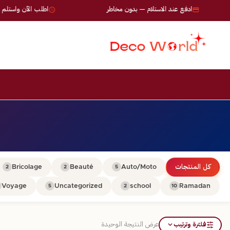
ادفع عند الاستلام — بدون مخاطر
اطلب الآن واستلم خلال 24-72 
كل المنتجات
Auto/Moto
Beauté
Bricolage
2
2
5
Voyage
Uncategorized
school
Ramadan
5
2
10
فلترة وترتيب
عرض النتيجة الوحيدة