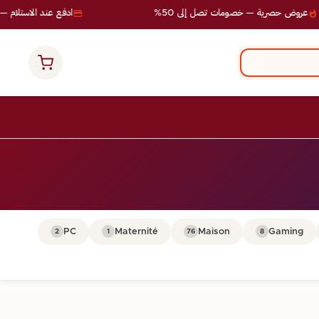
عروض حصرية — خصومات تصل إلى 50%
ادفع عند الاستلام — ب
PC
Maternité
Maison
Gaming
2
1
76
8