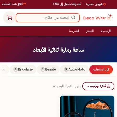
عروض حصرية — خصومات تصل إلى 50%
ادفع عند الاستلام —
الرئيسية
المتجر
اتصل بنا
ساعة رملية ثلاثية الأبعاد
كل المنتجات
Auto/Moto
Beauté
Bricolage
ing
2
2
5
فلترة وترتيب
عرض النتيجة الوحيدة