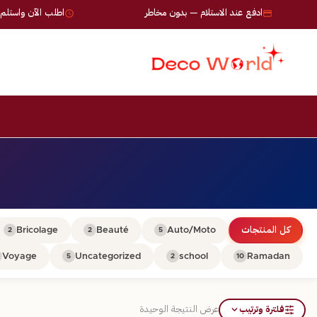
ادفع عند الاستلام — بدون مخاطر
اطلب الآن واستلم خلال 24-72
كل المنتجات
Auto/Moto
Beauté
Bricolage
2
2
5
Voyage
Uncategorized
school
Ramadan
5
2
10
فلترة وترتيب
عرض النتيجة الوحيدة