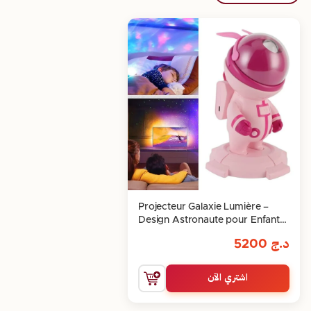
Projecteur Galaxie Lumière –
Design Astronaute pour Enfants
et Adultes
د.ج
5200
اشتري الآن