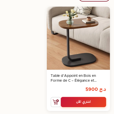
Table d’Appoint en Bois en
Forme de C – Élégance et
Praticité
د.ج
5900
اشتري الآن