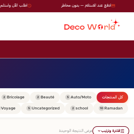
ادفع عند الاستلام — بدون مخاطر
اطلب الآن واستلم خلال 24-72 
كل المنتجات
Auto/Moto
Beauté
Bricolage
2
2
5
Voyage
Uncategorized
school
Ramadan
5
2
10
فلترة وترتيب
عرض النتيجة الوحيدة