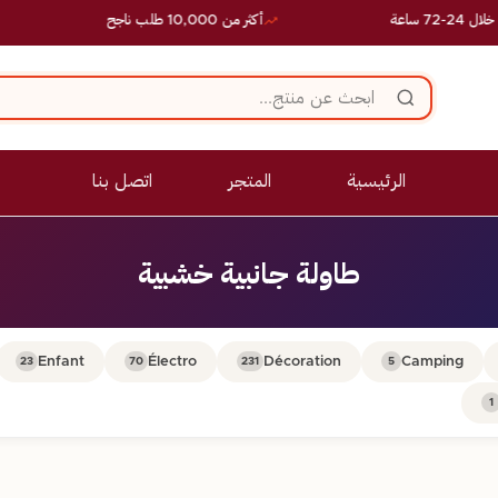
ساعة
أكثر من 10,000 طلب ناجح
الرئيسية
المتجر
اتصل بنا
طاولة جانبية خشبية
Enfant
Électro
Décoration
Camping
23
70
231
5
1