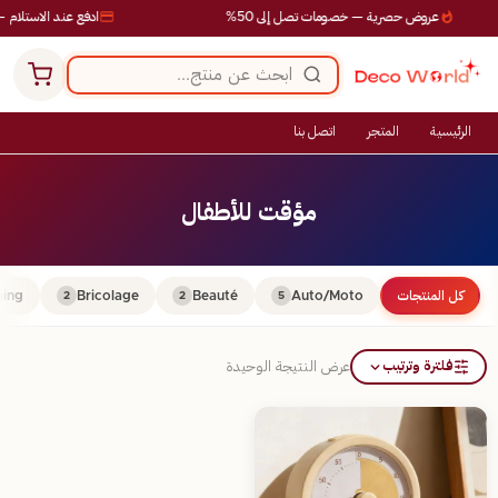
عروض حصرية — خصومات تصل إلى 50%
ادفع عند الاستلام —
الرئيسية
المتجر
اتصل بنا
مؤقت للأطفال
كل المنتجات
Auto/Moto
Beauté
Bricolage
ing
2
2
5
فلترة وترتيب
عرض النتيجة الوحيدة