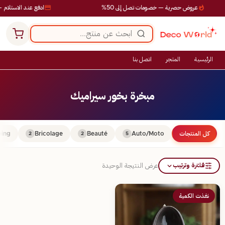
عروض حصرية — خصومات تصل إلى 50%
ادفع عند الاستلام —
الرئيسية
المتجر
اتصل بنا
مبخرة بخور سيراميك
كل المنتجات
Auto/Moto
Beauté
Bricolage
ing
2
2
5
فلترة وترتيب
عرض النتيجة الوحيدة
نفذت الكمية