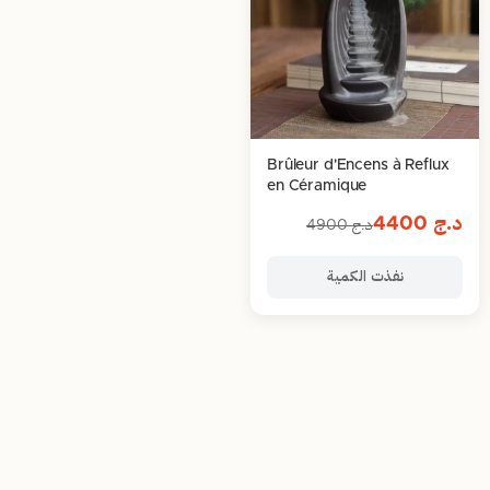
Brûleur d'Encens à Reflux
en Céramique
د.ج
4400
د.ج
4900
نفذت الكمية