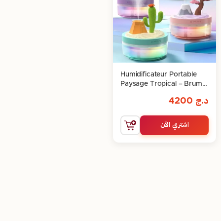
Humidificateur Portable
Paysage Tropical – Brume
et Décoration
د.ج
4200
اشتري الآن