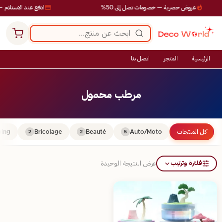
عروض حصرية — خصومات تصل إلى 50%
ادفع عند الاستلام —
الرئيسية
المتجر
اتصل بنا
مرطب محمول
كل المنتجات
Auto/Moto
Beauté
Bricolage
ing
2
2
5
فلترة وترتيب
عرض النتيجة الوحيدة