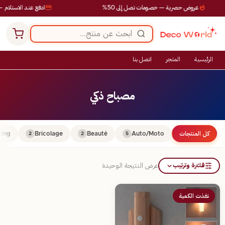
عروض حصرية — خصومات تصل إلى 50%
ادفع عند الاستلام —
الرئيسية
المتجر
اتصل بنا
مصباح ذكي
كل المنتجات
Auto/Moto
Beauté
Bricolage
ing
2
2
5
فلترة وترتيب
عرض النتيجة الوحيدة
نفذت الكمية