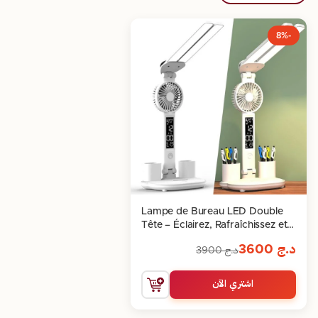
-8%
Lampe de Bureau LED Double
Tête – Éclairez, Rafraîchissez et
Organisez votre Espace
د.ج
3600
د.ج
3900
اشتري الآن