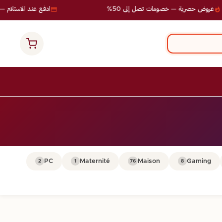
عروض حصرية — خصومات تصل إلى 50%
ادفع عند الاستلام — ب
PC
Maternité
Maison
Gaming
2
1
76
8