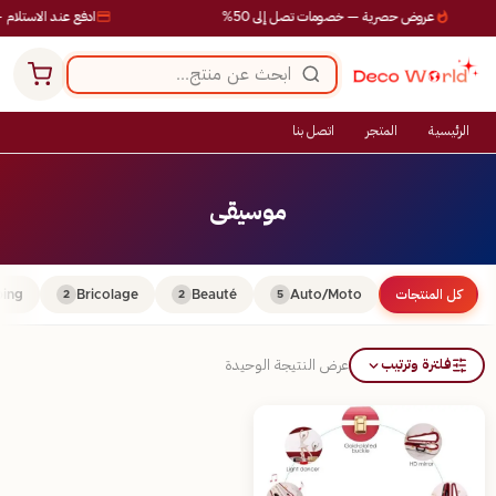
عروض حصرية — خصومات تصل إلى 50%
ادفع عند الاستلام —
الرئيسية
المتجر
اتصل بنا
موسيقى
كل المنتجات
Auto/Moto
Beauté
Bricolage
ing
2
2
5
فلترة وترتيب
عرض النتيجة الوحيدة