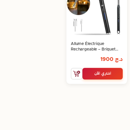
Allume Électrique
Rechargeable – Briquet
parfait pour la cuisine
د.ج
1900
اشتري الآن