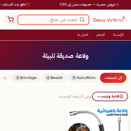
عروض حصرية — خصومات تصل إلى 50%
ادفع عند الاستلام —
الرئيسية
المتجر
اتصل بنا
ولاعة صديقة للبيئة
كل المنتجات
Auto/Moto
Beauté
Bricolage
ing
2
2
5
فلترة وترتيب
عرض النتيجة الوحيدة