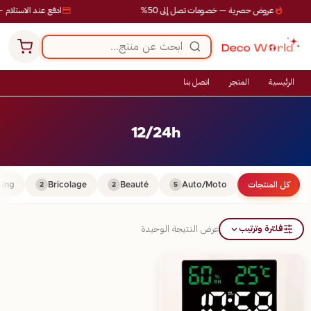
عروض حصرية — خصومات تصل إلى 50%
ادفع عند الاستلام —
الرئيسية
المتجر
اتصل بنا
12/24h
كل المنتجات
Auto/Moto
Beauté
Bricolage
ing
2
2
5
فلترة وترتيب
عرض النتيجة الوحيدة