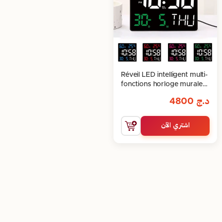
Réveil LED intelligent multi-
fonctions horloge murale
numérique
د.ج
4800
اشتري الآن