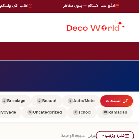
ادفع عند الاستلام — بدون مخاطر
اطلب الآن واستلم خلال 24-72
كل المنتجات
Auto/Moto
Beauté
Bricolage
2
2
5
Voyage
Uncategorized
school
Ramadan
5
2
10
فلترة وترتيب
عرض النتيجة الوحيدة