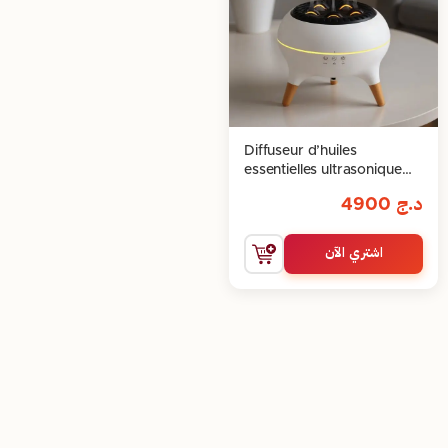
Diffuseur d’huiles
essentielles ultrasonique
350 ml avec
د.ج
4900
télécommande et lumières
اشتري الآن