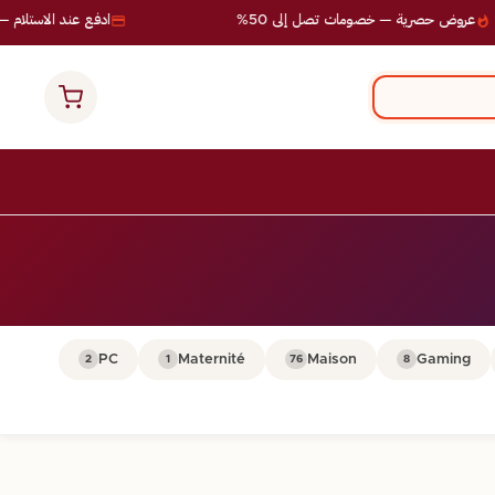
عروض حصرية — خصومات تصل إلى 50%
ادفع عند الاستلام — ب
PC
Maternité
Maison
Gaming
2
1
76
8