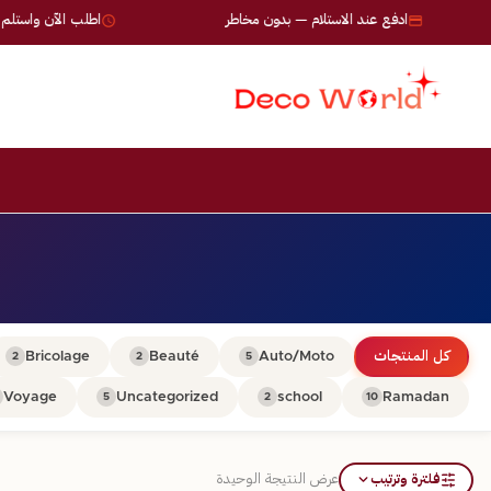
ادفع عند الاستلام — بدون مخاطر
اطلب الآن واستلم خلال 24-72 
كل المنتجات
Auto/Moto
Beauté
Bricolage
2
2
5
Voyage
Uncategorized
school
Ramadan
5
2
10
فلترة وترتيب
عرض النتيجة الوحيدة