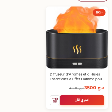
-19%
Diffuseur d’Arômes et d’Huiles
Essentielles à Effet Flamme pour
Aromathérapie
د.ج
3500
د.ج
4300
اشتري الآن