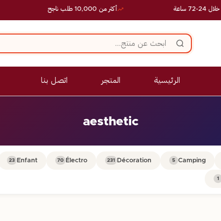
ساعة
أكثر من 10,000 طلب ناجح
الرئيسية
المتجر
اتصل بنا
aesthetic
Enfant
Électro
Décoration
Camping
23
70
231
5
1