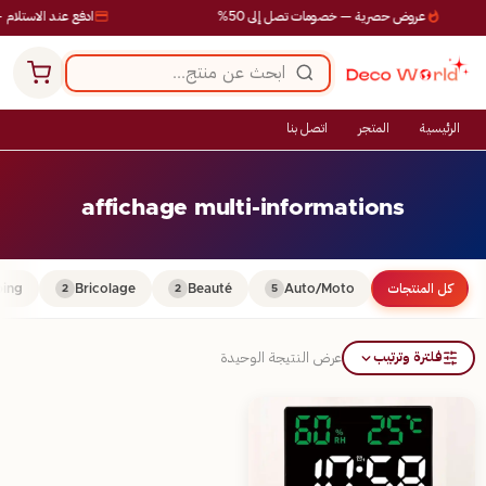
عروض حصرية — خصومات تصل إلى 50%
ادفع عند الاستلام —
الرئيسية
المتجر
اتصل بنا
affichage multi-informations
كل المنتجات
Auto/Moto
Beauté
Bricolage
ing
2
2
5
فلترة وترتيب
عرض النتيجة الوحيدة