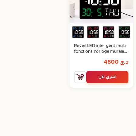
Réveil LED intelligent multi-
fonctions horloge murale
numérique
د.ج
4800
اشتري الآن