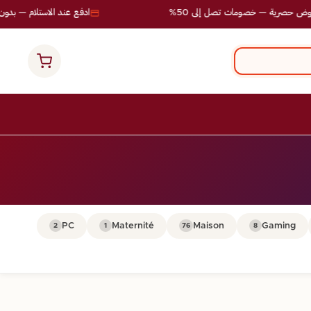
 حصرية — خصومات تصل إلى 50%
ادفع عند الاستلام — بدون م
PC
Maternité
Maison
Gaming
2
1
76
8