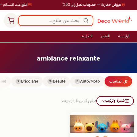
عروض حصرية — خصومات تصل إلى 50%
ادفع عند الاستلام —
الرئيسية
المتجر
اتصل بنا
ambiance relaxante
كل المنتجات
Auto/Moto
Beauté
Bricolage
ing
2
2
5
فلترة وترتيب
عرض النتيجة الوحيدة