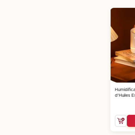
Humidifica
d’Huiles Es
Flamme L