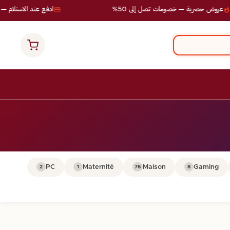
عروض حصرية — خصومات تصل إلى 50%
ادفع عند الاستلام — بد
PC
Maternité
Maison
Gaming
2
1
76
8