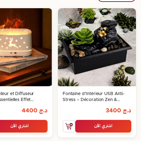
teur et Diffuseur
Fontaine d’Intérieur USB Anti-
sentielles Effet
Stress – Décoration Zen &
ED 300ml
Relaxation Instantanée
د.ج
3400
د.ج
4400
اشتري الآن
اشتري الآن