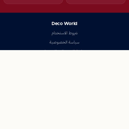
Deco World
شروط الاستخدام
سياسة الخصوصية
سياسة الإستبدال والإسترجاع
تواصل معنا
أسئلة شائعة
اتصل بنا
Deco World
جميع الحقوق محفوظة © 2023-2026