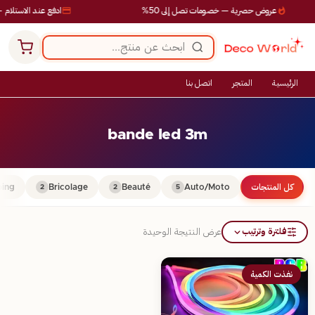
عروض حصرية — خصومات تصل إلى 50%
ادفع عند الاستلام —
الرئيسية
المتجر
اتصل بنا
bande led 3m
كل المنتجات
Auto/Moto
Beauté
Bricolage
ing
2
2
5
فلترة وترتيب
عرض النتيجة الوحيدة
نفذت الكمية