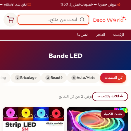
عروض حصرية — خصومات تصل إلى 50%
ادفع عند الاستلام — 
الرئيسية
المتجر
اتصل بنا
Bande LED
كل المنتجات
Auto/Moto
Beauté
Bricolage
ing
2
2
5
فلترة وترتيب
عرض ⁦2⁩ من كل النتائج
نفذت الكمية