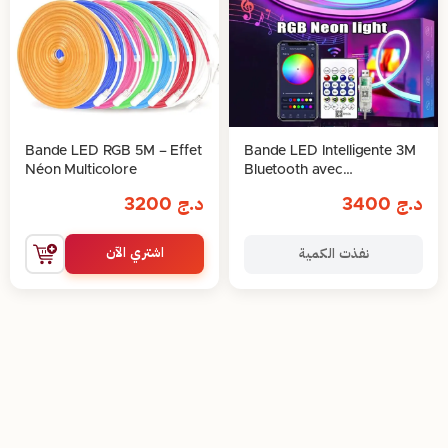
Bande LED RGB 5M – Effet
Bande LED Intelligente 3M
Néon Multicolore
Bluetooth avec
Télécommande & Contrôle
د.ج
3400
د.ج
3200
via Application
اشتري الآن
نفذت الكمية