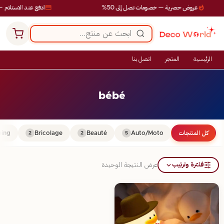
عروض حصرية — خصومات تصل إلى 50%
ادفع عند الاستلام —
الرئيسية
المتجر
اتصل بنا
bébé
كل المنتجات
Auto/Moto
Beauté
Bricolage
ing
2
2
5
فلترة وترتيب
عرض النتيجة الوحيدة