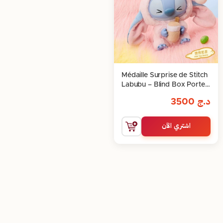
Médaille Surprise de Stitch
Labubu – Blind Box Porte-
Clé
د.ج
3500
اشتري الآن