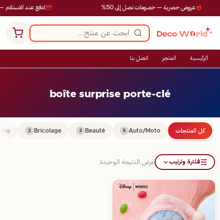
عروض حصرية — خصومات تصل إلى 50%
ادفع عند الاستلام — 
الرئيسية
المتجر
اتصل بنا
boîte surprise porte-clé
كل المنتجات
Auto/Moto
Beauté
Bricolage
ing
2
2
5
فلترة وترتيب
عرض النتيجة الوحيدة