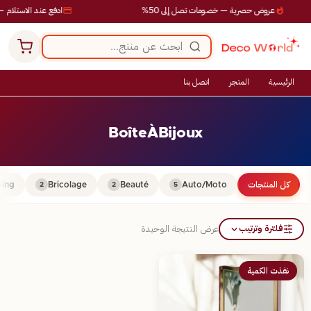
عروض حصرية — خصومات تصل إلى 50%
ادفع عند الاستلام —
الرئيسية
المتجر
اتصل بنا
BoîteÀBijoux
كل المنتجات
Auto/Moto
Beauté
Bricolage
ing
2
2
5
فلترة وترتيب
عرض النتيجة الوحيدة
نفذت الكمية