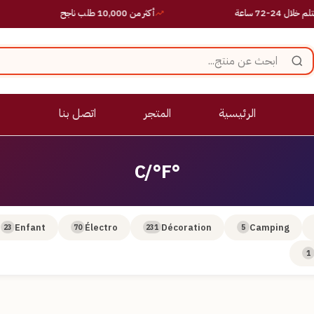
2-72 ساعة
أكثر من 10,000 طلب ناجح
الرئيسية
المتجر
اتصل بنا
°C/°F
Enfant
Électro
Décoration
Camping
23
70
231
5
1