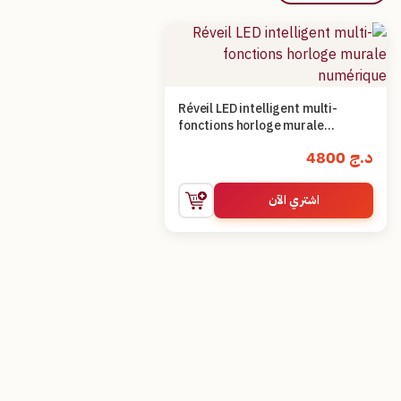
Réveil LED intelligent multi-
fonctions horloge murale
numérique
د.ج
4800
اشتري الآن