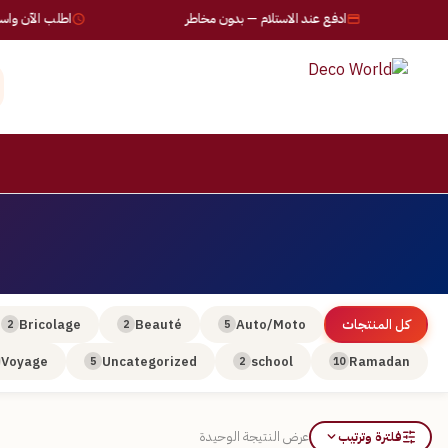
ادفع عند الاستلام — بدون مخاطر
اطلب الآن واستلم خلال 4
كل المنتجات
Auto/Moto
Beauté
Bricolage
2
2
5
Voyage
Uncategorized
school
Ramadan
5
2
10
فلترة وترتيب
عرض النتيجة الوحيدة