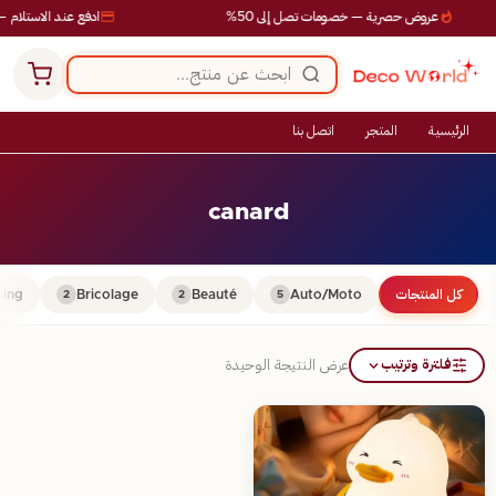
عروض حصرية — خصومات تصل إلى 50%
ادفع عند الاستلام —
الرئيسية
المتجر
اتصل بنا
canard
كل المنتجات
Auto/Moto
Beauté
Bricolage
ing
2
2
5
فلترة وترتيب
عرض النتيجة الوحيدة