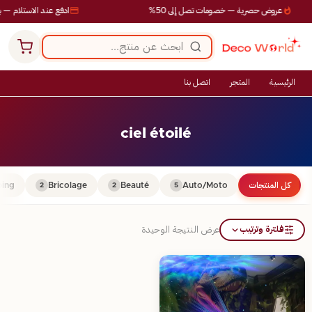
عروض حصرية — خصومات تصل إلى 50%
ادفع عند الاستلام — ب
الرئيسية
المتجر
اتصل بنا
ciel étoilé
كل المنتجات
Auto/Moto
Beauté
Bricolage
ing
2
2
5
فلترة وترتيب
عرض النتيجة الوحيدة