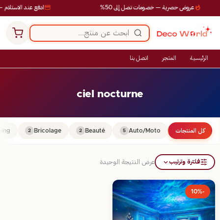
عروض حصرية — خصومات تصل إلى 50%
ادفع عند الاستلام —
الرئيسية
المتجر
اتصل بنا
ciel nocturne
كل المنتجات
Auto/Moto
Beauté
Bricolage
ing
2
2
5
فلترة وترتيب
عرض النتيجة الوحيدة
-10%