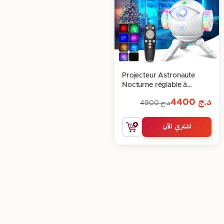
Projecteur Astronaute
Nocturne réglable à
360°avec télécommande
د.ج
4400
د.ج
4900
اشتري الآن