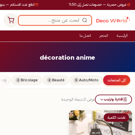
عروض حصرية — خصومات تصل إلى 50%
ادفع عند الاستلام — بدون
الرئيسية
المتجر
اتصل بنا
décoration anime
كل المنتجات
Auto/Moto
Beauté
Bricolage
ing
2
2
5
فلترة وترتيب
عرض النتيجة الوحيدة
نفذت الكمية