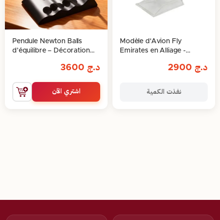
Pendule Newton Balls
Modèle d'Avion Fly
d’équilibre – Décoration
Emirates en Alliage -
scientifique et élégante
Airbus A6-EEJ
د.ج
2900
د.ج
3600
اشتري الآن
نفذت الكمية