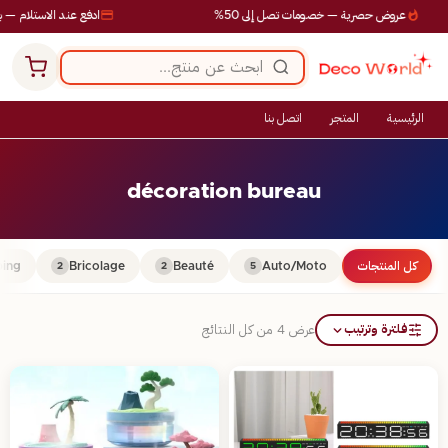
عروض حصرية — خصومات تصل إلى 50%
ادفع عند الاستلام — بد
الرئيسية
المتجر
اتصل بنا
décoration bureau
كل المنتجات
Auto/Moto
Beauté
Bricolage
ing
2
2
5
فلترة وترتيب
عرض ⁦4⁩ من كل النتائج