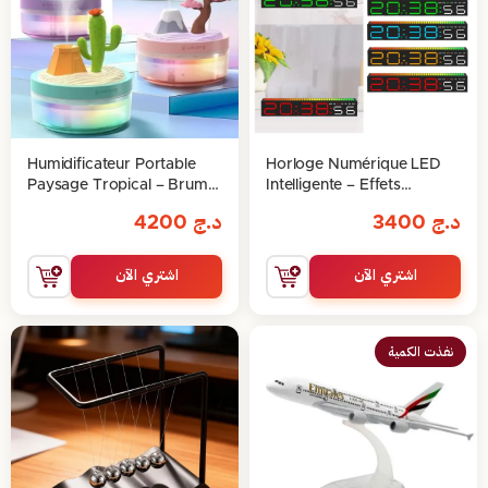
Humidificateur Portable
Horloge Numérique LED
Paysage Tropical – Brume
Intelligente – Effets
et Décoration
Lumineux Interactifs &
د.ج
3400
د.ج
4200
Affichage Multifonction
اشتري الآن
اشتري الآن
نفذت الكمية