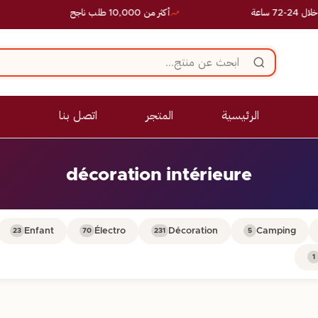
عة
أكثر من 10,000 طلب ناجح
ع
الرئيسية
المتجر
اتصل بنا
décoration intérieure
Enfant
Électro
Décoration
Camping
23
70
231
5
1