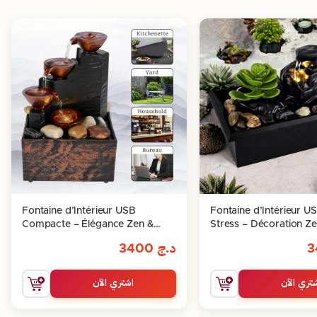
Fontaine d’Intérieur USB
Fontaine d’Intérieur US
Compacte – Élégance Zen &
Stress – Décoration Ze
Ambiance Relaxante
Relaxation Instantanée
د.ج
3400
تري الآن
اشتري الآن