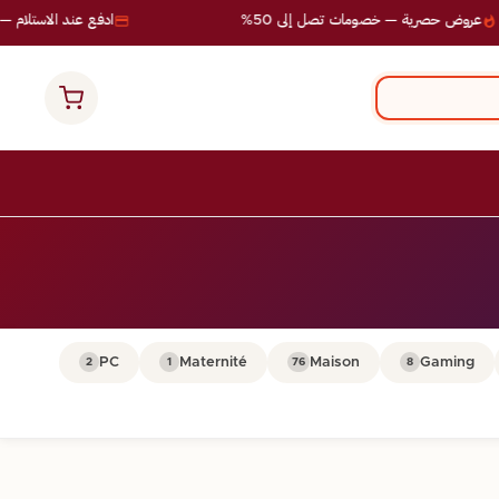
روض حصرية — خصومات تصل إلى 50%
ادفع عند الاستلام — بد
PC
Maternité
Maison
Gaming
2
1
76
8