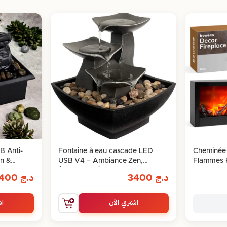
B Anti-
Fontaine à eau cascade LED
Cheminée 
n &
USB V4 – Ambiance Zen,
Flammes R
Élégance & Énergie Positive
Chaleureu
د.ج
3400
د.ج
3400
اشتري الآن
اش