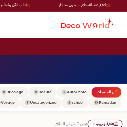
ادفع عند الاستلام — بدون مخاطر
اطلب الآن واستلم خلال 24-72 سا
كل المنتجات
Auto/Moto
Beauté
Bricolage
2
2
5
Voyage
Uncategorized
school
Ramadan
5
2
10
فلترة وترتيب
عرض ⁦7⁩ من كل النتائج