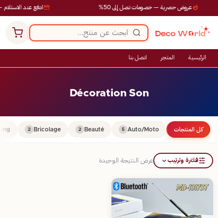
عروض حصرية — خصومات تصل إلى 50%
ادفع عند الاستلام —
الرئيسية
المتجر
اتصل بنا
Décoration Son
كل المنتجات
Auto/Moto
Beauté
Bricolage
ing
2
2
5
فلترة وترتيب
عرض النتيجة الوحيدة