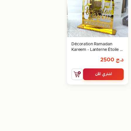
Décoration Ramadan
Kareem - Lanterne Étoile et
Lune Dorée
د.ج
2500
اشتري الآن