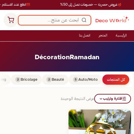
عروض حصرية — خصومات تصل إلى 50%
ادفع عند الاستلام —
الرئيسية
المتجر
اتصل بنا
DécorationRamadan
كل المنتجات
Auto/Moto
Beauté
Bricolage
ing
2
2
5
فلترة وترتيب
عرض النتيجة الوحيدة