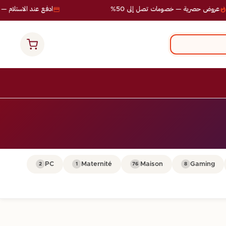
عروض حصرية — خصومات تصل إلى 50%
ادفع عند الاستلام — ب
PC
Maternité
Maison
Gaming
2
1
76
8