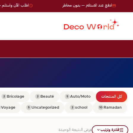
ادفع عند الاستلام — بدون مخاطر
اطلب الآن واستلم خلال 24-72 
كل المنتجات
Auto/Moto
Beauté
Bricolage
2
2
5
Voyage
Uncategorized
school
Ramadan
5
2
10
فلترة وترتيب
عرض النتيجة الوحيدة