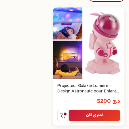
Projecteur Galaxie Lumière –
Design Astronaute pour Enfants
et Adultes
د.ج
5200
اشتري الآن