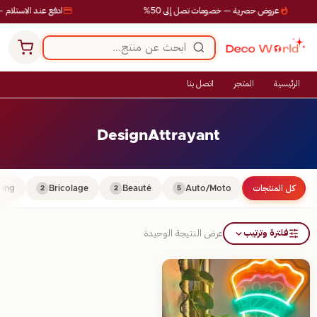
عروض حصرية — خصومات تصل إلى 50%
ادفع عند الاستلام —
الرئيسية
المتجر
اتصل بنا
DesignAttrayant
كل المنتجات
Auto/Moto
Beauté
Bricolage
ing
2
2
5
فلترة وترتيب
عرض النتيجة الوحيدة