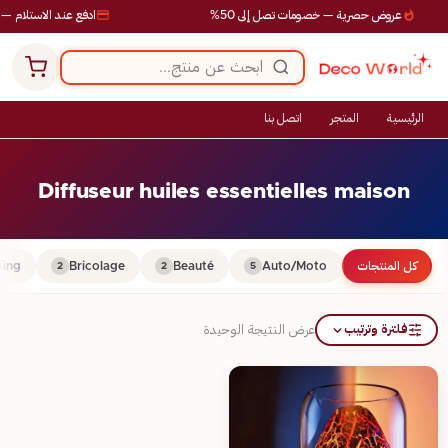
عروض حصرية — خصومات تصل إلى 50%
ادفع عند الاستلام — ب
الرئيسية
المتجر
اتصل بنا
Diffuseur huiles essentielles maison
كل المنتجات
Auto/Moto
Beauté
Bricolage
ing
2
2
5
فلترة وترتيب
عرض النتيجة الوحيدة