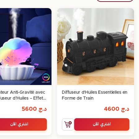
teur Anti-Gravité avec
Diffuseur d'Huiles Essentielles en
useur d’Huiles – Effet
Forme de Train
laxant Premium
د.ج
4600
د.ج
5600
اشتري الآن
اشتري الآن