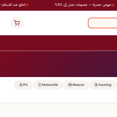
عروض حصرية — خصومات تصل إلى 50%
ادفع عند الاستلام — 
PC
Maternité
Maison
Gaming
2
1
76
8