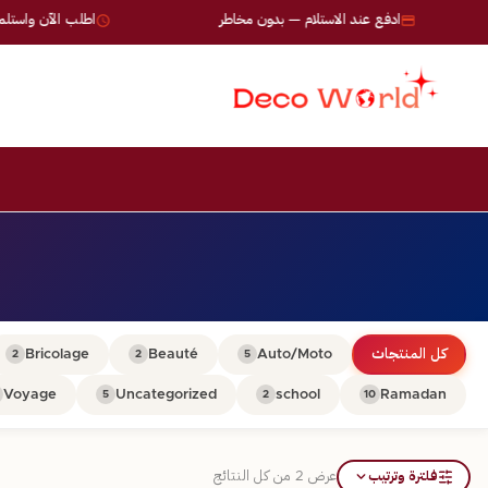
ادفع عند الاستلام — بدون مخاطر
اطلب الآن واستلم خلال 24-72
كل المنتجات
Auto/Moto
Beauté
Bricolage
2
2
5
Voyage
Uncategorized
school
Ramadan
5
2
10
فلترة وترتيب
عرض ⁦2⁩ من كل النتائج