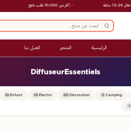
ساعة
أكثر من 10,000 طلب ناجح
الرئيسية
المتجر
اتصل بنا
DiffuseurEssentiels
Enfant
Électro
Décoration
Camping
23
70
231
5
1