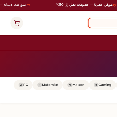
عروض حصرية — خصومات تصل إلى 50%
ادفع عند الاستلام — ب
PC
Maternité
Maison
Gaming
2
1
76
8