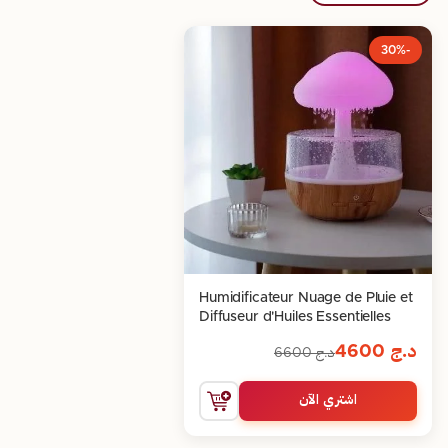
-30%
Humidificateur Nuage de Pluie et
Diffuseur d'Huiles Essentielles
د.ج
4600
د.ج
6600
اشتري الآن