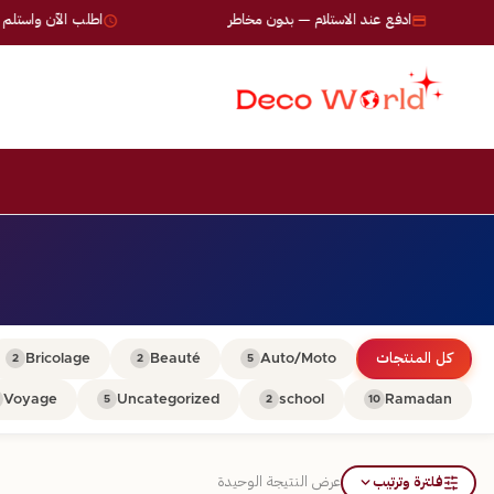
ادفع عند الاستلام — بدون مخاطر
اطلب الآن واستلم خلال 24-72 
كل المنتجات
Auto/Moto
Beauté
Bricolage
2
2
5
Voyage
Uncategorized
school
Ramadan
5
2
10
فلترة وترتيب
عرض النتيجة الوحيدة