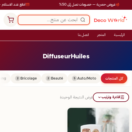
عروض حصرية — خصومات تصل إلى 50%
ادفع عند الاستلام —
الرئيسية
المتجر
اتصل بنا
DiffuseurHuiles
كل المنتجات
Auto/Moto
Beauté
Bricolage
ing
2
2
5
فلترة وترتيب
عرض النتيجة الوحيدة