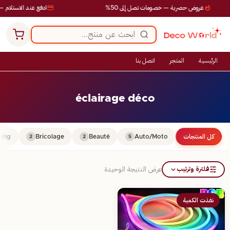
عروض حصرية — خصومات تصل إلى 50%
ادفع عند الاستلام — 
الرئيسية
المتجر
اتصل بنا
éclairage déco
كل المنتجات
Auto/Moto
Beauté
Bricolage
ing
2
2
5
فلترة وترتيب
عرض النتيجة الوحيدة
نفذت الكمية