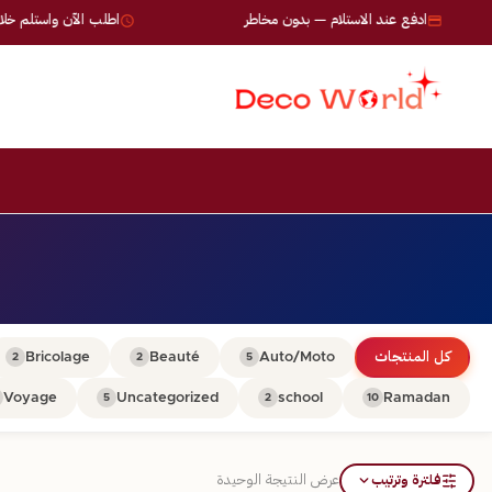
ادفع عند الاستلام — بدون مخاطر
اطلب الآن واستلم خلال 24-72 ساعة
كل المنتجات
Auto/Moto
Beauté
Bricolage
2
2
5
Voyage
Uncategorized
school
Ramadan
5
2
10
فلترة وترتيب
عرض النتيجة الوحيدة