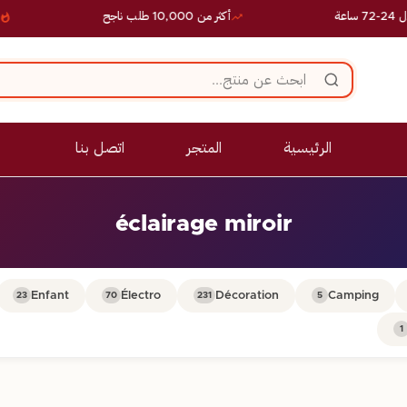
أكثر من 10,000 طلب ناجح
عر
الرئيسية
المتجر
اتصل بنا
éclairage miroir
Enfant
Électro
Décoration
Camping
23
70
231
5
1