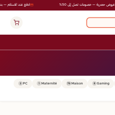
وض حصرية — خصومات تصل إلى 50%
ادفع عند الاستلام — بدون
PC
Maternité
Maison
Gaming
2
1
76
8